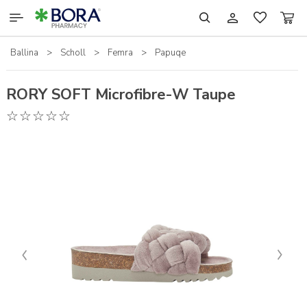
Ballina
>
Scholl
>
Femra
>
Papuqe
RILASTIL
SCHOLL
RORY SOFT Microfibre-W Taupe
SHTESAT USHQIMORE
TJERA
KOZMETIKË