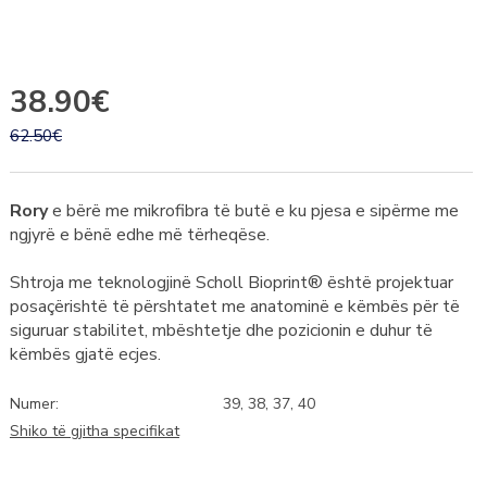
38.90€
62.50€
Rory
e bërë me mikrofibra të butë e ku pjesa e sipërme me
ngjyrë e bënë edhe më tërheqëse.
Shtroja me teknologjinë Scholl Bioprint® është projektuar
posaçërishtë të përshtatet me anatominë e këmbës për të
siguruar stabilitet, mbështetje dhe pozicionin e duhur të
këmbës gjatë ecjes.
Numer:
39, 38, 37, 40
Shiko të gjitha specifikat