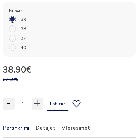
Numer
39
38
37
40
38.90€
62.50€
-
+
I shitur
Përshkrimi
Detajet
Vlerësimet