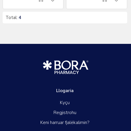
Total:
4
Llogaria
Kyçu
Regjistrohu
Keni harruar fjalëkalimin?