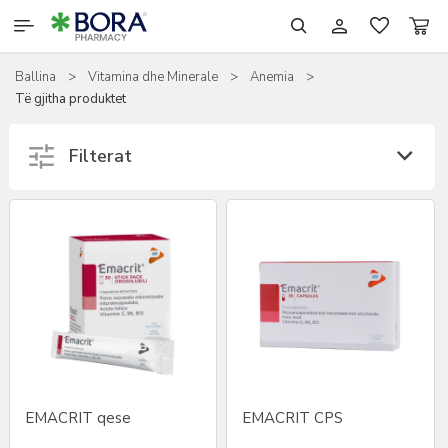
Ballina
>
Vitamina dhe Minerale
>
Anemia
>
RILASTIL
Të gjitha produktet
SCHOLL
Filterat
SHTESAT USHQIMORE
TJERA
KOZMETIKË
EMACRIT qese
EMACRIT CPS