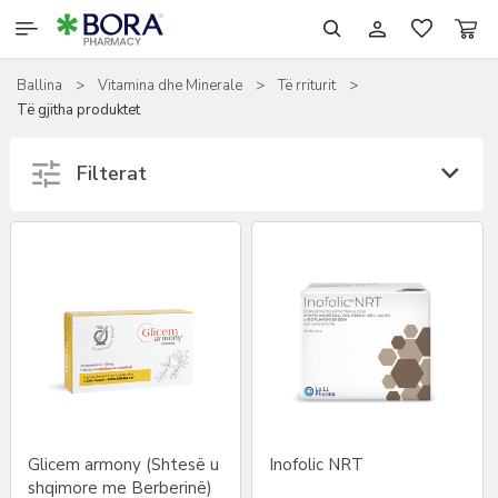
Ballina
>
Vitamina dhe Minerale
>
Të rriturit
>
RILASTIL
Të gjitha produktet
SCHOLL
Filterat
SHTESAT USHQIMORE
TJERA
KOZMETIKË
Glicem armony (Shtesë u
Inofolic NRT
shqimore me Berberinë)