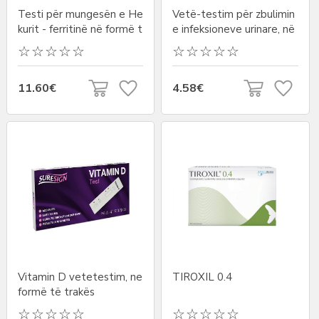
Testi për mungesën e He
Vetë-testim për zbulimin
kurit - ferritinë në formë t
e infeksioneve urinare, në
ë trakës
formë të shiritave
11.60€
4.58€
Vitamin D vetetestim, ne
TIROXIL 0.4
formë të trakës