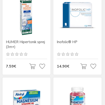
HUMER Hipertonik sprej
Inofolic® HP
(3m+)
7.59€
14.90€