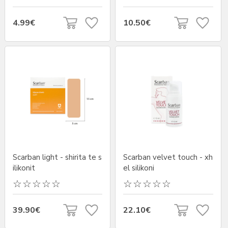
4.99€
10.50€
Scarban light - shirita te s
Scarban velvet touch - xh
ilikonit
el silikoni
39.90€
22.10€