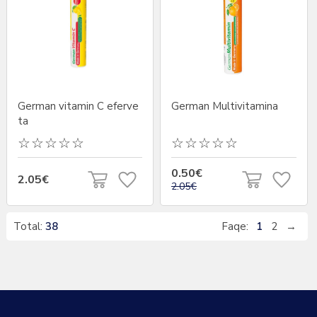
German vitamin C eferve
German Multivitamina
ta
0.50€
2.05€
2.05€
Total:
38
Faqe:
1
2
→