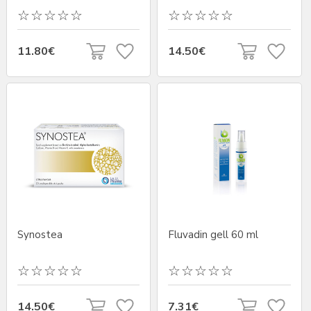
11.80€
14.50€
Synostea
Fluvadin gell 60 ml
14.50€
7.31€