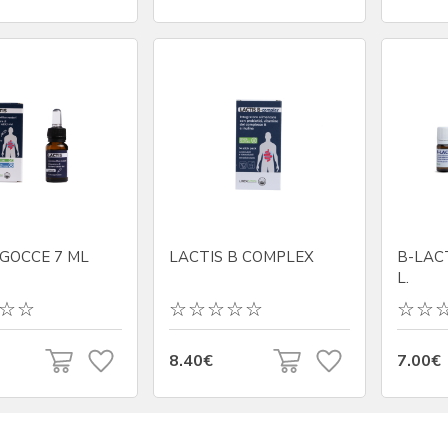
 GOCCE 7 ML
LACTIS B COMPLEX
B-LACT
L.
8.40€
7.00€