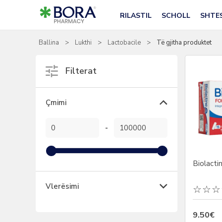
RILASTIL
SCHOLL
SHTE
Ballina
>
Lukthi
>
Lactobacile
>
Të gjitha produktet
Filterat
Çmimi
-
Biolacti
Vlerësimi
9.50€