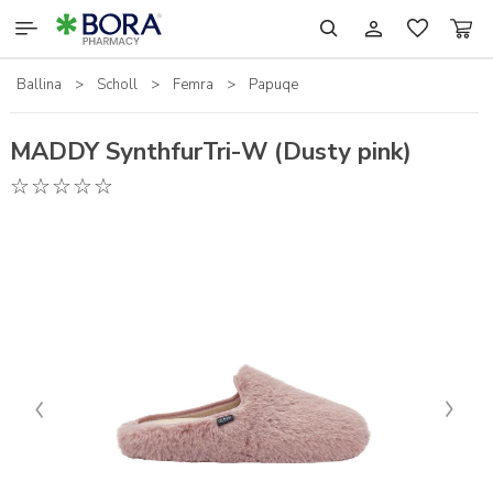
Ballina
>
Scholl
>
Femra
>
Papuqe
RILASTIL
SCHOLL
MADDY SynthfurTri-W (Dusty pink)
SHTESAT USHQIMORE
TJERA
KOZMETIKË