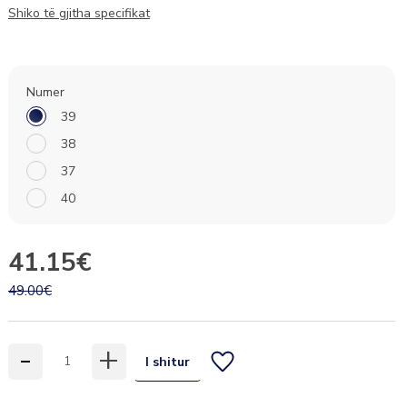
Shiko të gjitha specifikat
Numer
39
38
37
40
41.15€
49.00€
-
+
I shitur