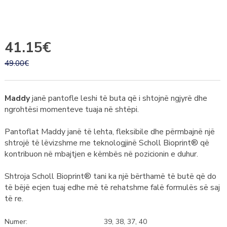
41.15€
49.00€
Maddy
janë pantofle leshi të buta që i shtojnë ngjyrë dhe
ngrohtësi momenteve tuaja në shtëpi.
Pantoflat Maddy janë të lehta, fleksibile dhe përmbajnë një
shtrojë të lëvizshme me teknologjinë Scholl Bioprint® që
kontribuon në mbajtjen e këmbës në pozicionin e duhur.
Shtroja Scholl Bioprint® tani ka një bërthamë të butë që do
të bëjë ecjen tuaj edhe më të rehatshme falë formulës së saj
të re.
Numer:
39, 38, 37, 40