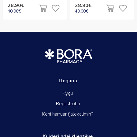
28.90€
28.90€
40.00€
40.00€
Llogaria
Kyçu
Regjistrohu
Keni harruar fjalëkalimin?
Kujdesi ndaj klientëve