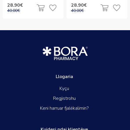
28.90€
28.90€
40.00€
40.00€
Llogaria
Kyçu
Regjistrohu
Keni harruar fjalëkalimin?
Kujdesi ndaj klientëve