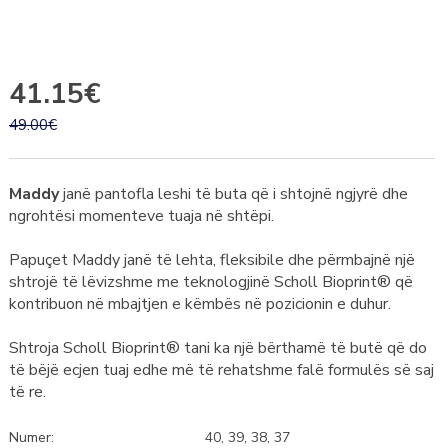
41.15€
49.00€
Maddy
janë pantofla leshi të buta që i shtojnë ngjyrë dhe
ngrohtësi momenteve tuaja në shtëpi.
Papuçet Maddy janë të lehta, fleksibile dhe përmbajnë një
shtrojë të lëvizshme me teknologjinë Scholl Bioprint® që
kontribuon në mbajtjen e këmbës në pozicionin e duhur.
Shtroja Scholl Bioprint® tani ka një bërthamë të butë që do
të bëjë ecjen tuaj edhe më të rehatshme falë formulës së saj
të re.
Numer:
40, 39, 38, 37