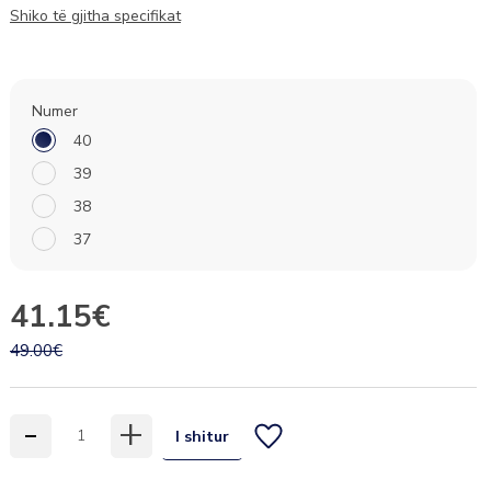
Shiko të gjitha specifikat
Numer
40
39
38
37
41.15€
49.00€
-
+
I shitur