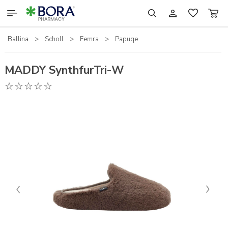
Ballina
>
Scholl
>
Femra
>
Papuqe
RILASTIL
SCHOLL
MADDY SynthfurTri-W
SHTESAT USHQIMORE
TJERA
KOZMETIKË